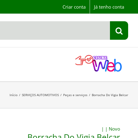
Criar conta
Já tenho conta
Início
/
SERVIÇOS AUTOMOTIVOS
/
Peças e serviços
/
Borracha Do Vigia Belcar
|
|
Novo
Borracha Do Vigia Belcar