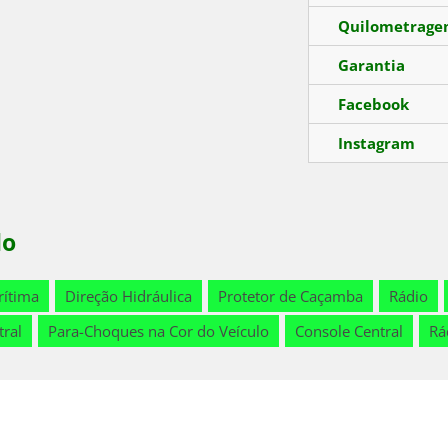
Quilometrag
Garantia
Facebook
Instagram
lo
rítima
Direção Hidráulica
Protetor de Caçamba
Rádio
tral
Para-Choques na Cor do Veículo
Console Central
Rá