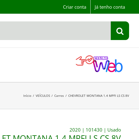
Criar conta
Já tenho conta
Início
/
VEÍCULOS
/
Carros
/
CHEVROLET MONTANA 1.4 MPFI LS CS 8V
2020
|
101430
|
Usado
ET MONTANA 1.4 MPFI LS CS 8V