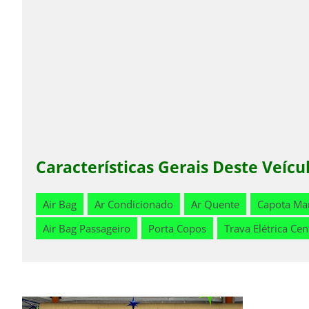
Características Gerais Deste Veícu
Air Bag
Ar Condicionado
Ar Quente
Capota Ma
Air Bag Passageiro
Porta Copos
Trava Elétrica Cen