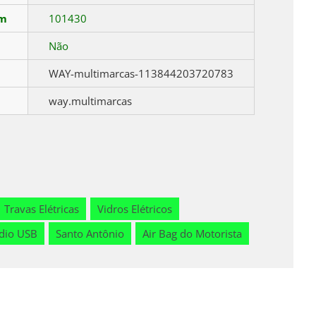
em
101430
Não
WAY-multimarcas-113844203720783
way.multimarcas
Travas Elétricas
Vidros Elétricos
dio USB
Santo Antônio
Air Bag do Motorista