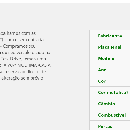
Trabalhamos com as
Fabricante
C), com e sem entrada
 ; - Compramos seu
Placa Final
a do seu veículo usado na
Modelo
m Test Drive, temos uma
ovo: * WAY MULTIMARCAS A
Ano
reserva ao direito de
 a alteração sem prévio
Cor
Cor metálica?
Câmbio
Combustível
Portas