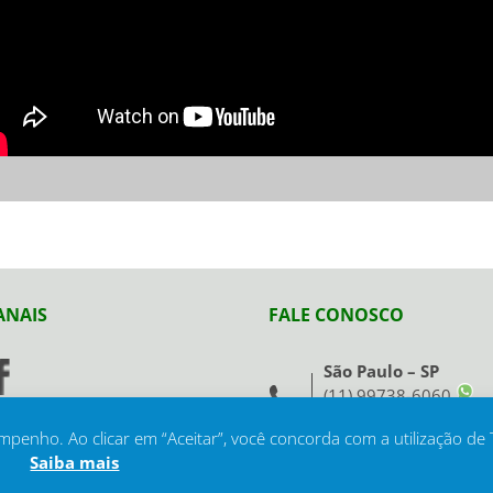
ANAIS
FALE CONOSCO
São Paulo – SP
(11) 99738-6060
mpenho. Ao clicar em “Aceitar”, você concorda com a utilização de
Saiba mais
Todos os direitos reservados - Mercado Web ®