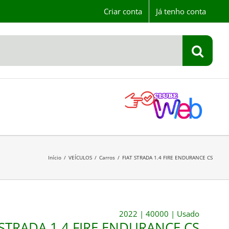
Criar conta
Já tenho conta
Início
/
VEÍCULOS
/
Carros
/
FIAT STRADA 1.4 FIRE ENDURANCE CS
2022
|
40000
|
Usado
 STRADA 1.4 FIRE ENDURANCE CS