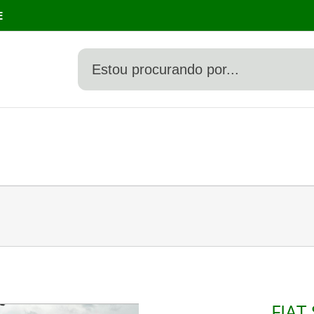
E
FIAT