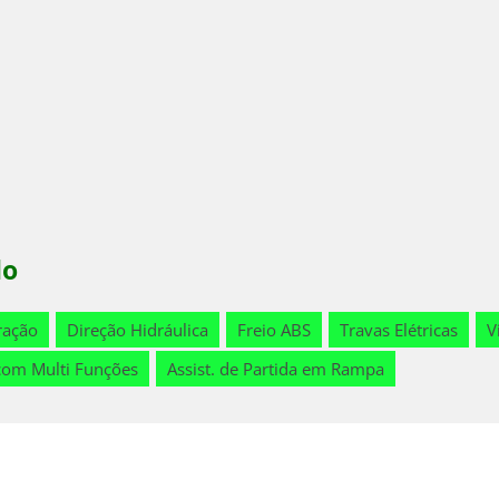
lo
ração
Direção Hidráulica
Freio ABS
Travas Elétricas
V
com Multi Funções
Assist. de Partida em Rampa