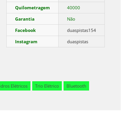
Quilometragem
40000
Garantia
Não
Facebook
duaspistas154
Instagram
duaspistas
idros Elétricos
Trio Elétrico
Bluetooth