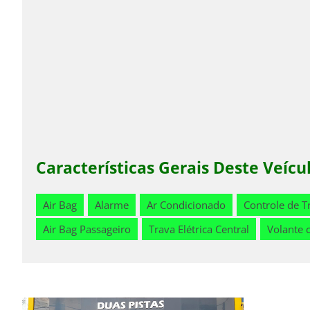
Características Gerais Deste Veícu
Air Bag
Alarme
Ar Condicionado
Controle de T
Air Bag Passageiro
Trava Elétrica Central
Volante 