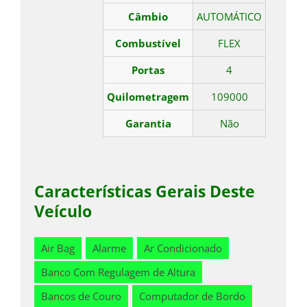
Câmbio
AUTOMÁTICO
Combustível
FLEX
Portas
4
Quilometragem
109000
Garantia
Não
Características Gerais Deste
Veículo
Air Bag
Alarme
Ar Condicionado
Banco Com Regulagem de Altura
Bancos de Couro
Computador de Bordo