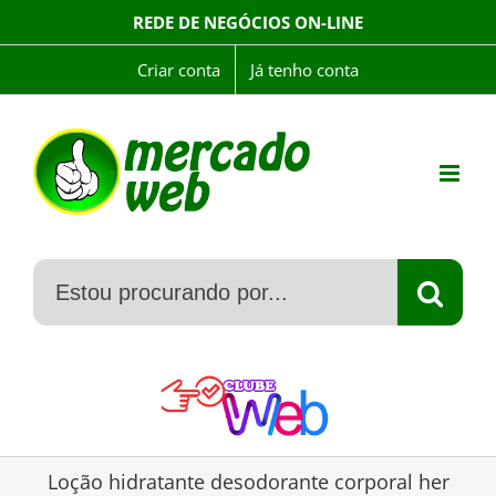
Skip
REDE DE NEGÓCIOS ON-LINE
to
content
Criar conta
Já tenho conta
Loção hidratante desodorante corporal her