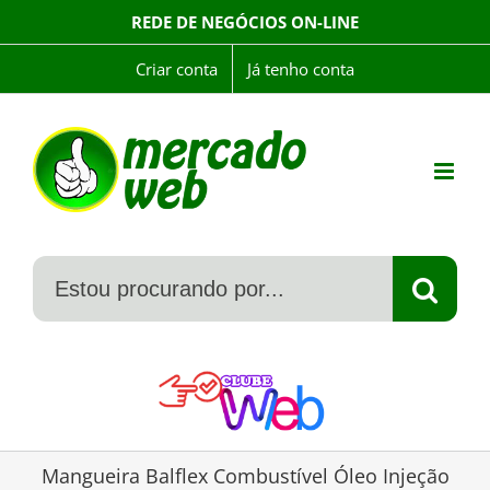
Skip
REDE DE NEGÓCIOS ON-LINE
to
content
Criar conta
Já tenho conta
Mangueira Balflex Combustível Óleo Injeção