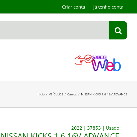
Criar conta
Já tenho conta
Início
/
VEÍCULOS
/
Carros
/
NISSAN KICKS 1.6 16V ADVANCE
2022
|
37853
|
Usado
NISSAN KICKS 1.6 16V ADVANCE