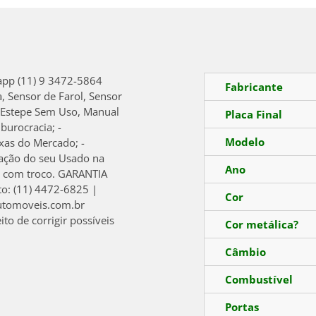
app (11) 9 3472-5864
Fabricante
a, Sensor de Farol, Sensor
, Estepe Sem Uso, Manual
Placa Final
burocracia; -
Modelo
xas do Mercado; -
iação do seu Usado na
Ano
ca com troco. GARANTIA
: (11) 4472-6825 |
Cor
utomoveis.com.br
o de corrigir possíveis
Cor metálica?
Câmbio
Combustível
Portas