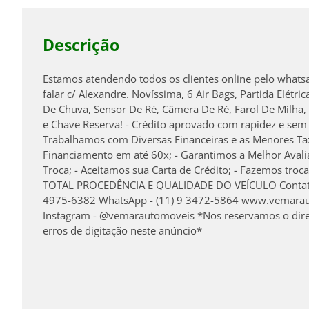
Descrição
Estamos atendendo todos os clientes online pelo whats
falar c/ Alexandre. Novíssima, 6 Air Bags, Partida Elétric
De Chuva, Sensor De Ré, Câmera De Ré, Farol De Milha
e Chave Reserva! - Crédito aprovado com rapidez e sem 
Trabalhamos com Diversas Financeiras e as Menores Ta
Financiamento em até 60x; - Garantimos a Melhor Aval
Troca; - Aceitamos sua Carta de Crédito; - Fazemos tro
TOTAL PROCEDÊNCIA E QUALIDADE DO VEÍCULO Contato
4975-6382 WhatsApp - (11) 9 3472-5864 www.vemara
Instagram - @vemarautomoveis *Nos reservamos o direit
erros de digitação neste anúncio*