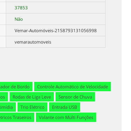
37853
Não
Vemar-Automóveis-2158793131056998
vemarautomoveis
ador de Bordo
Controle Automático de Velocidade
cos
Rodas de Liga Leve
Sensor de Chuva
timídia
Trio Elétrico
Entrada USB
étricos Traseiros
Volante com Multi Funções