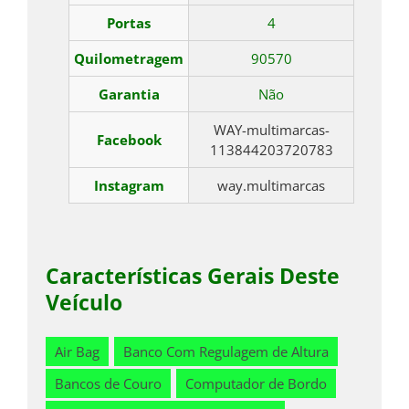
Portas
4
Quilometragem
90570
Garantia
Não
WAY-multimarcas-
Facebook
113844203720783
Instagram
way.multimarcas
Características Gerais Deste
Veículo
Air Bag
Banco Com Regulagem de Altura
Bancos de Couro
Computador de Bordo