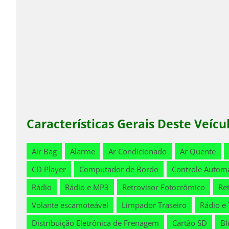
Características Gerais Deste Veícu
Air Bag
Alarme
Ar Condicionado
Ar Quente
CD Player
Computador de Bordo
Controle Automá
Rádio
Rádio e MP3
Retrovisor Fotocrômico
Ret
Volante escamoteável
Limpador Traseiro
Rádio e 
Distribuição Eletrônica de Frenagem
Cartão SD
Bl