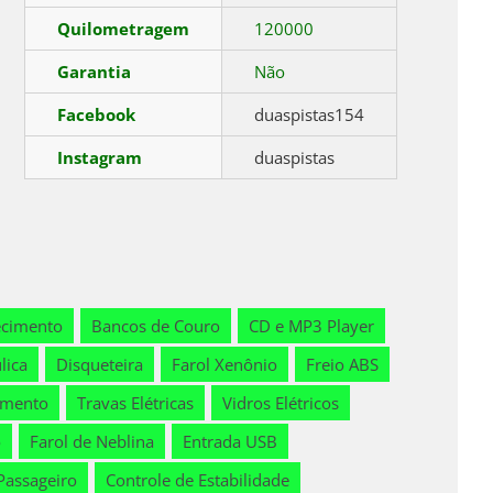
Quilometragem
120000
Garantia
Não
Facebook
duaspistas154
Instagram
duaspistas
ecimento
Bancos de Couro
CD e MP3 Player
lica
Disqueteira
Farol Xenônio
Freio ABS
amento
Travas Elétricas
Vidros Elétricos
o
Farol de Neblina
Entrada USB
Passageiro
Controle de Estabilidade