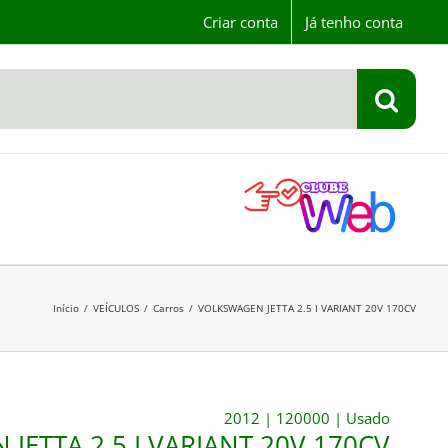
Criar conta
Já tenho conta
Início
/
VEÍCULOS
/
Carros
/
VOLKSWAGEN JETTA 2.5 I VARIANT 20V 170CV
2012
|
120000
|
Usado
JETTA 2.5 I VARIANT 20V 170CV