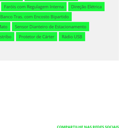
Faróis com Regulagem Interna
Direção Elétrica
Banco Tras. com Encosto Bipartido
Mato
Sensor Dianteiro de Estacionamento
stribo
Protetor de Cárter
Rádio USB
COMPARTILHE NAS REDES SOCIAIS