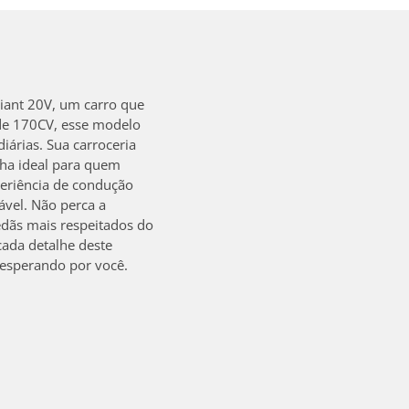
riant 20V, um carro que
de 170CV, esse modelo
iárias. Sua carroceria
lha ideal para quem
xperiência de condução
ável. Não perca a
edãs mais respeitados do
cada detalhe deste
 esperando por você.