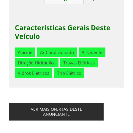
Características Gerais Deste
Veículo
Alarme
Ar Condicionado
Ar Quente
Direção Hidráulica
Travas Elétricas
Vidros Elétricos
Trio Elétrico
VER MAIS OFERTAS DESTE
ANUNCIANTE