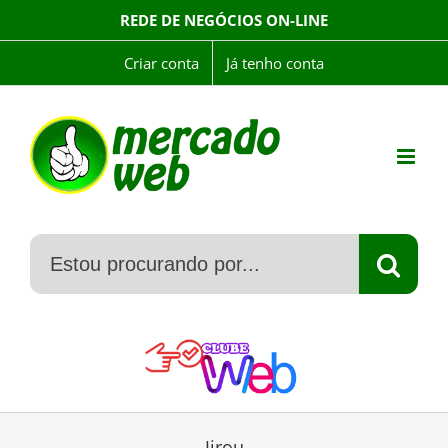
Skip
REDE DE NEGÓCIOS ON-LINE
to
content
Criar conta
Já tenho conta
Jirou