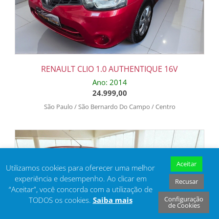
RENAULT CLIO 1.0 AUTHENTIQUE 16V
Ano: 2014
24.999,00
São Paulo / São Bernardo Do Campo / Centro
Aceitar
Utilizamos cookies para oferecer uma melhor
experiência e desempenho. Ao clicar em
Recusar
“Aceitar”, você concorda com a utilização de
Configuração
TODOS os cookies.
Saiba mais
de Cookies